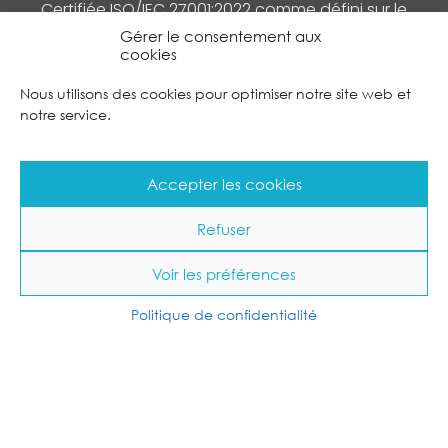
Certifiée ISO/IEC 27001:2022 comme défini sur le
certificat délivré par AFNOR Certification
Gérer le consentement aux
cookies
Nous utilisons des cookies pour optimiser notre site web et
265 Rue de la Découverte
notre service.
31670 Labège
05 31 08 14 40
Accepter les cookies
CONTACTEZ NOUS
Refuser
Voir les préférences
Suivez nous sur Linkedin
Politique de confidentialité
Mentions légales
Politique de confidentialité